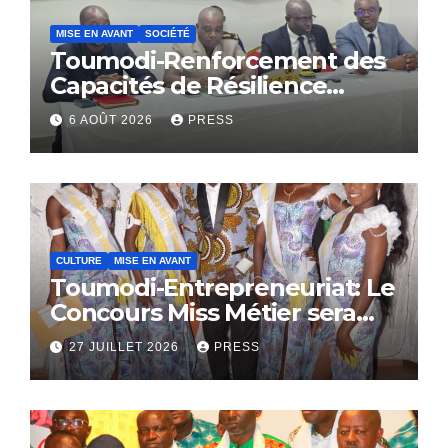
MISE EN AVANT
SOCIÉTÉ
Toumodi-Renforcement des
Capacités de Résilience
Communautaire
6 AOÛT 2026
PRESS
CULTURE
MISE EN AVANT
Toumodi-Entrepreneuriat: Le
Concours Miss Métier sera
bientôt lance.
27 JUILLET 2026
PRESS