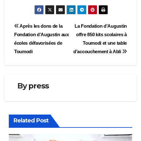
Navigation
Après les dons de la
La Fondation d’Augustin
Fondation d’Augustin aux
offre 850 kits scolaires à
de
écoles défavorisées de
Toumodi et une table
l’article
Toumodi
d’accouchement à Abli
By
press
Related Post