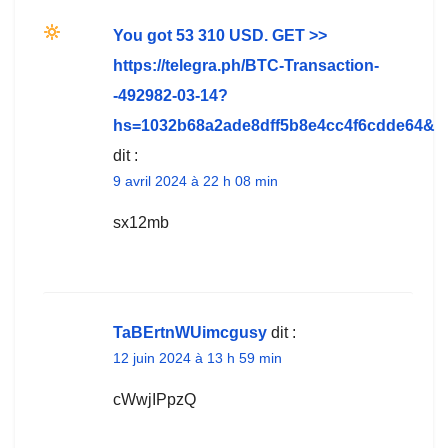
You got 53 310 USD. GЕТ >>
https://telegra.ph/BTC-Transaction-
-492982-03-14?
hs=1032b68a2ade8dff5b8e4cc4f6cdde64&
dit :
9 avril 2024 à 22 h 08 min
sx12mb
TaBErtnWUimcgusy
dit :
12 juin 2024 à 13 h 59 min
cWwjIPpzQ