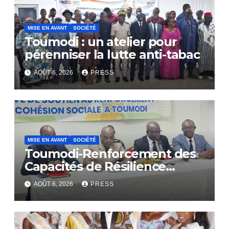
MISE EN AVANT
SOCIÉTÉ
Toumodi : un atelier pour
pérenniser la lutte anti-tabac
AOÛT 6, 2026
PRESS
MISE EN AVANT
SOCIÉTÉ
Toumodi-Renforcement des
Capacités de Résilience
Communautaire
AOÛT 6, 2026
PRESS