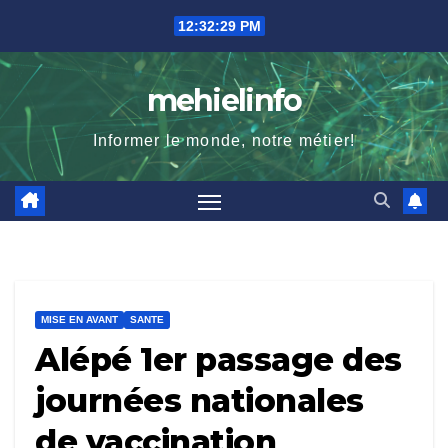
Skip
12:32:30 PM
to
content
mehielinfo
Informer le monde, notre métier!
MISE EN AVANT
SANTE
Alépé 1er passage des
journées nationales
de vaccination