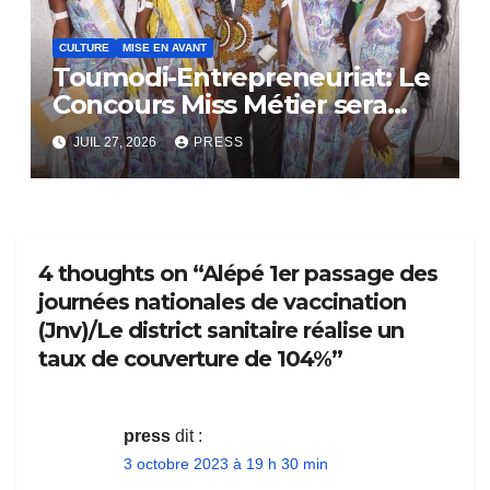
CULTURE
MISE EN AVANT
Toumodi-Entrepreneuriat: Le
Concours Miss Métier sera
bientôt lance.
JUIL 27, 2026
PRESS
4 thoughts on “Alépé 1er passage des
journées nationales de vaccination
(Jnv)/Le district sanitaire réalise un
taux de couverture de 104%”
press
dit :
3 octobre 2023 à 19 h 30 min