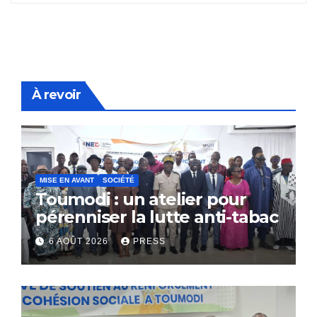
À revoir
MISE EN AVANT
SOCIÉTÉ
Toumodi : un atelier pour
pérenniser la lutte anti-tabac
6 AOÛT 2026
PRESS