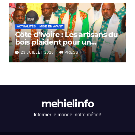
ACTUALITÉS
MISE EN AVANT
Côte d’Ivoire : Les artisans du
bois plaident pour un
dialogue national
23 JUILLET 2026
PRESS
mehielinfo
Informer le monde, notre métier!