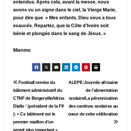
entendus. Après cela, avant la messe, nous
avons vu un signe dans le ciel, la Vierge Marie,
pour dire que » Mes enfants, Dieu vous a tous
exaucés. Repartez, que la Côte d’Ivoire soit
bénie et plongée dans le sang de Jésus. »
Mienmo
Navigation
Football:remise du
ALEPE:Journée africaine
bâtiment administratif du
de l’alimentation
de
CTNF de Bingerville/Idriss
scolaire/La pérennisation
l’article
Diallo ‘ (président de la Fif
des cantines scolaires au
): « Ce bâtiment est le
cœur de cette célébration
premier maillon d’un
projet plus important »