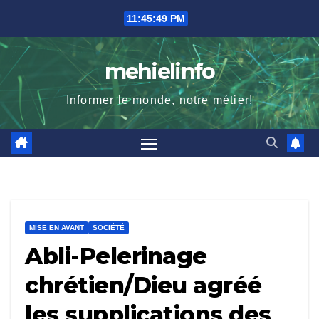
Skip
11:45:50 PM
to
content
mehielinfo
Informer le monde, notre métier!
MISE EN AVANT
SOCIÉTÉ
Abli-Pelerinage
chrétien/Dieu agréé
les supplications des