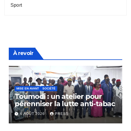
Sport
À revoir
MISE EN AVANT
SOCIÉTÉ
Toumodi : un atelier pour
pérenniser la lutte anti-tabac
6 AOÛT 2026
PRESS