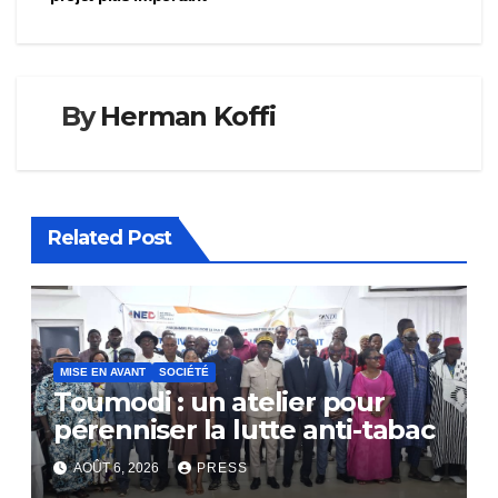
By
Herman Koffi
Related Post
MISE EN AVANT
SOCIÉTÉ
Toumodi : un atelier pour
pérenniser la lutte anti-tabac
AOÛT 6, 2026
PRESS