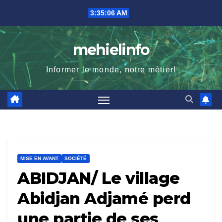
Skip
3:35:07 AM
to
content
mehielinfo
Informer le monde, notre métier!
MISE EN AVANT
SOCIÉTÉ
ABIDJAN/ Le village
Abidjan Adjamé perd
une partie de ses