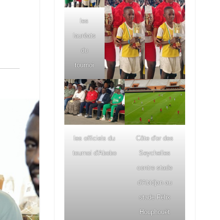
les
lauréats
du
tournoi
les officiels du
Côte d'or des
tournoi d'Abobo
Seychelles
contre stade
d'Abidjan au
stade Félix
Houphouët