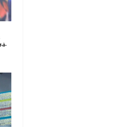
à
-à-