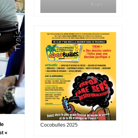
Boigny
le
Cocobulles 2025
st «