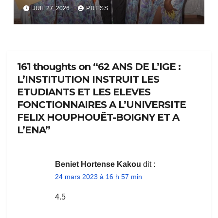
bientôt lance.
JUIL 27, 2026
PRESS
161 thoughts on “62 ANS DE L’IGE :
L’INSTITUTION INSTRUIT LES
ETUDIANTS ET LES ELEVES
FONCTIONNAIRES A L’UNIVERSITE
FELIX HOUPHOUËT-BOIGNY ET A
L’ENA”
Beniet Hortense Kakou
dit :
24 mars 2023 à 16 h 57 min
4.5