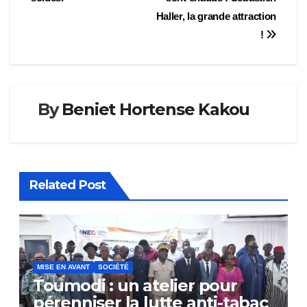
l’article
Haller, la grande attraction
!
By
Beniet Hortense Kakou
Related Post
MISE EN AVANT
SOCIÉTÉ
Toumodi : un atelier pour
pérenniser la lutte anti-tabac