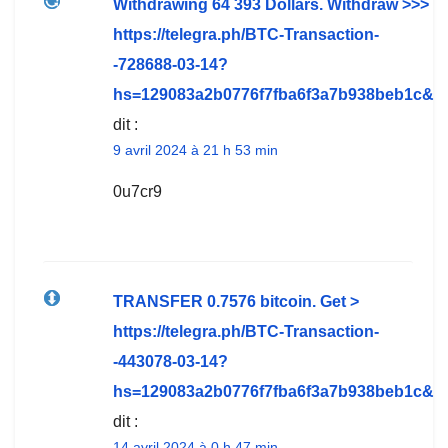
Withdrawing 64 393 Dollars. Withdrаw >>>
https://telegra.ph/BTC-Transaction-
-728688-03-14?
hs=129083a2b0776f7fba6f3a7b938beb1c&
dit :
9 avril 2024 à 21 h 53 min
0u7cr9
ТRАNSFЕR 0.7576 bitсоin. Get >
https://telegra.ph/BTC-Transaction-
-443078-03-14?
hs=129083a2b0776f7fba6f3a7b938beb1c&
dit :
14 avril 2024 à 0 h 47 min