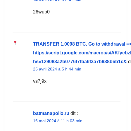
26wub0
ТRАNSFЕR 1.0098 ВTC. Gо tо withdrаwаl =
https://script.google.com/macros/s/AK
hs=129083a2b0776f7fba6f3a7b938beb1c&
di
25 avril 2024 à 5 h 44 min
vs7j9x
batmanapollo.ru
dit :
16 mai 2024 à 11 h 03 min