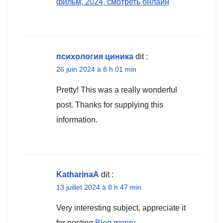
фильм, 2024, смотреть онлайн
психология циника
dit :
26 juin 2024 à 8 h 01 min
Pretty! This was a really wonderful
post. Thanks for supplying this
information.
KatharinaA
dit :
13 juillet 2024 à 8 h 47 min
Very interesting subject, appreciate it
for posting.
Blog monry