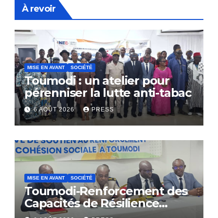
À revoir
MISE EN AVANT
SOCIÉTÉ
Toumodi : un atelier pour
pérenniser la lutte anti-tabac
6 AOÛT 2026
PRESS
MISE EN AVANT
SOCIÉTÉ
Toumodi-Renforcement des
Capacités de Résilience
Communautaire