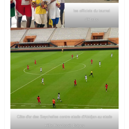
les officiels du tournoi
d'Abobo
Côte d'or des Seychelles contre stade d'Abidjan au stade
Félix Houphouët Boigny