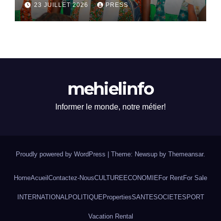
dialogue national
23 JUILLET 2026
PRESS
mehielinfo
Informer le monde, notre métier!
Proudly powered by WordPress
|
Theme: Newsup by
Themeansar
.
Home
Acueil
Contactez-Nous
CULTURE
ECONOMIE
For Rent
For Sale
INTERNATIONAL
POLITIQUE
Properties
SANTE
SOCIETE
SPORT
Vacation Rental