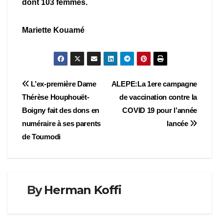
dont 103 femmes.
Mariette Kouamé
Navigation
L’ex-première Dame
ALEPE:La 1ere campagne
Thérèse Houphouët-
de vaccination contre la
de
Boigny fait des dons en
COVID 19 pour l’année
l’article
numéraire à ses parents
lancée
de Toumodi
By
Herman Koffi