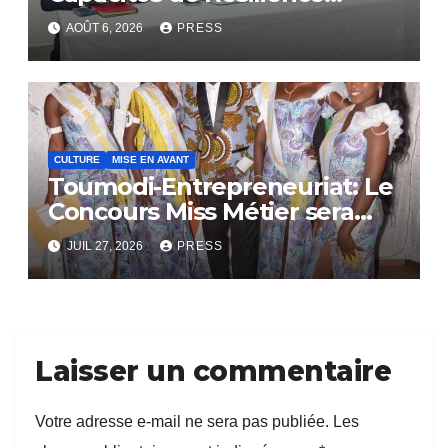
Communautaire
AOÛT 6, 2026
PRESS
CULTURE
MISE EN AVANT
Toumodi-Entrepreneuriat: Le
Concours Miss Métier sera
bientôt lance.
JUIL 27, 2026
PRESS
Laisser un commentaire
Votre adresse e-mail ne sera pas publiée.
Les