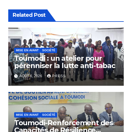
Related Post
MISE EN AVANT
SOCIÉTÉ
Toumodi : un atelier pour
pérenniser la lutte anti-tabac
AOÛT 6, 2026
PRESS
MISE EN AVANT
SOCIÉTÉ
Toumodi-Renforcement des
Capacités de Résilience