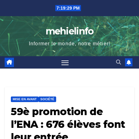
Skip
7:19:30 PM
to
content
mehielinfo
Informer le monde, notre métier!
MISE EN AVANT
SOCIÉTÉ
59è promotion de
l’ENA : 676 élèves font
leur entrée