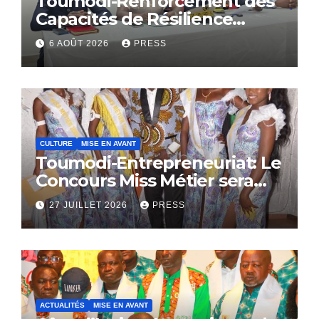
Toumodi-Renforcement des
Capacités de Résilience
Communautaire
6 AOÛT 2026
PRESS
CULTURE
MISE EN AVANT
Toumodi-Entrepreneuriat: Le
Concours Miss Métier sera
bientôt lance.
27 JUILLET 2026
PRESS
ACTUALITÉS
MISE EN AVANT