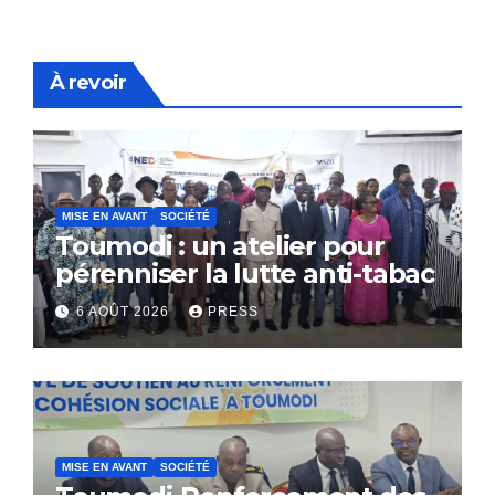
À revoir
MISE EN AVANT
SOCIÉTÉ
Toumodi : un atelier pour
pérenniser la lutte anti-tabac
6 AOÛT 2026
PRESS
MISE EN AVANT
SOCIÉTÉ