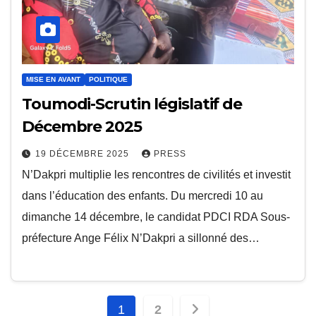
MISE EN AVANT
POLITIQUE
Toumodi-Scrutin législatif de
Décembre 2025
19 DÉCEMBRE 2025
PRESS
N’Dakpri multiplie les rencontres de civilités et investit
dans l’éducation des enfants. Du mercredi 10 au
dimanche 14 décembre, le candidat PDCI RDA Sous-
préfecture Ange Félix N’Dakpri a sillonné des…
Pagination
1
2