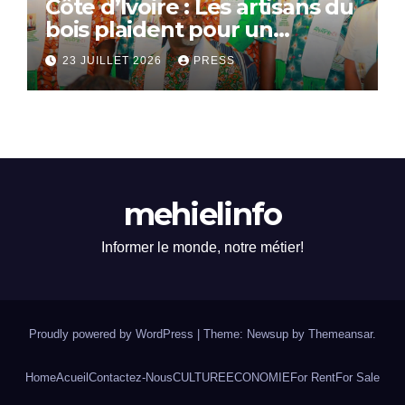
Côte d’Ivoire : Les artisans du
bois plaident pour un
dialogue national
23 JUILLET 2026
PRESS
mehielinfo
Informer le monde, notre métier!
Proudly powered by WordPress
|
Theme: Newsup by
Themeansar
.
Home
Acueil
Contactez-Nous
CULTURE
ECONOMIE
For Rent
For Sale