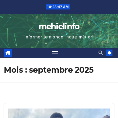
Skip
10:23:48 AM
to
content
mehielinfo
Informer le monde, notre métier!
Mois :
septembre 2025