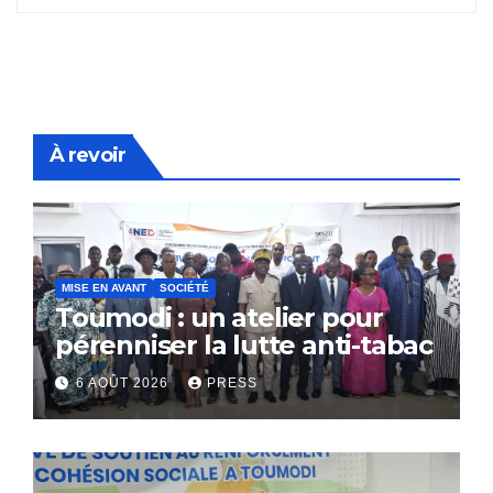
À revoir
MISE EN AVANT
SOCIÉTÉ
Toumodi : un atelier pour
pérenniser la lutte anti-tabac
6 AOÛT 2026
PRESS