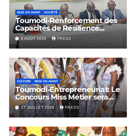
MISE EN AVANT
SOCIÉTÉ
Toumodi-Renforcement des
Capacités de Résilience
Communautaire
6 AOÛT 2026
PRESS
CULTURE
MISE EN AVANT
Toumodi-Entrepreneuriat: Le
Concours Miss Métier sera
bientôt lance.
27 JUILLET 2026
PRESS