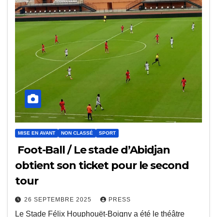
MISE EN AVANT
NON CLASSÉ
SPORT
Foot-Ball / Le stade d’Abidjan
obtient son ticket pour le second
tour
26 SEPTEMBRE 2025
PRESS
Le Stade Félix Houphouët-Boigny a été le théâtre