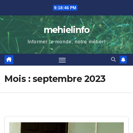
Skip
9:18:48 PM
to
content
mehielinfo
Informer le monde, notre métier!
Mois :
septembre 2023