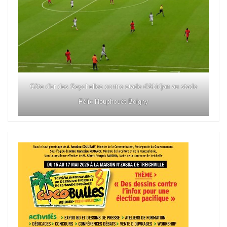
Côte d'or des Seychelles contre stade d'Abidjan au stade
Félix Houphouët Boigny