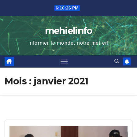
Skip
6:16:27 PM
to
content
mehielinfo
Informer le monde, notre métier!
Mois :
janvier 2021