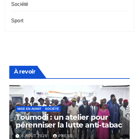
Société
Sport
À revoir
MISE EN AVANT
SOCIÉTÉ
Toumodi : un atelier pour
pérenniser la lutte anti-tabac
6 AOÛT 2026
PRESS