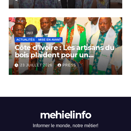
ACTUALITÉS
MISE EN AVANT
Côte d’Ivoire : Les artisans du
bois plaident pour un
dialogue national
23 JUILLET 2026
PRESS
mehielinfo
Informer le monde, notre métier!