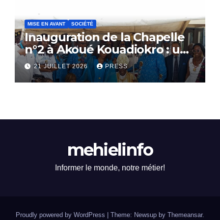
MISE EN AVANT
SOCIÉTÉ
Inauguration de la Chapelle
n°2 à Akoué Kouadiokro : un
hommage vibrant au
21 JUILLET 2026
PRESS
Professeur YAO-DJE
Christophe
mehielinfo
Informer le monde, notre métier!
Proudly powered by WordPress
|
Theme: Newsup by
Themeansar
.