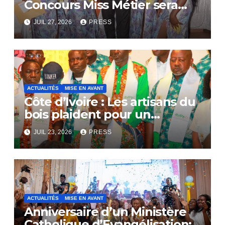
Concours Miss Métier sera
bientôt lance.
JUIL 27, 2026
PRESS
ACTUALITÉS
MISE EN AVANT
Côte d’Ivoire : Les artisans du
bois plaident pour un
dialogue national
JUIL 23, 2026
PRESS
ACTUALITÉS
MISE EN AVANT
Anniversaire d’un Ministère
Catholique d’Evangélisation: