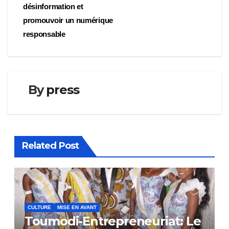
l’article
désinformation et
promouvoir un numérique
responsable
By
press
Related Post
CULTURE
MISE EN AVANT
Toumodi-Entrepreneuriat: Le