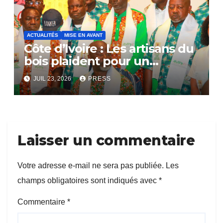
ACTUALITÉS
MISE EN AVANT
Côte d’Ivoire : Les artisans du
bois plaident pour un
dialogue national
JUIL 23, 2026
PRESS
Laisser un commentaire
Votre adresse e-mail ne sera pas publiée.
Les
champs obligatoires sont indiqués avec
*
Commentaire
*