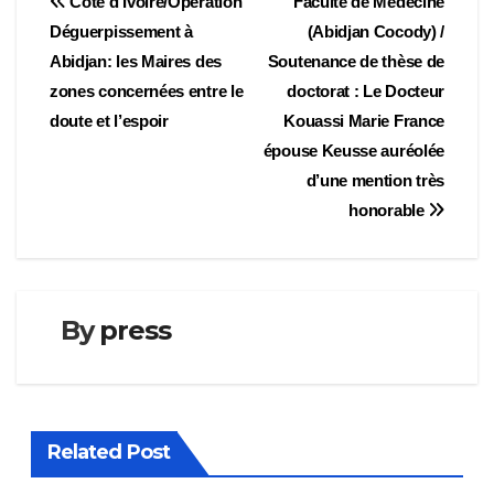
Navigation
Côte d’Ivoire/Opération
Faculté de Médecine
Déguerpissement à
(Abidjan Cocody) /
de
Abidjan: les Maires des
Soutenance de thèse de
l’article
zones concernées entre le
doctorat : Le Docteur
doute et l’espoir
Kouassi Marie France
épouse Keusse auréolée
d’une mention très
honorable
By
press
Related Post