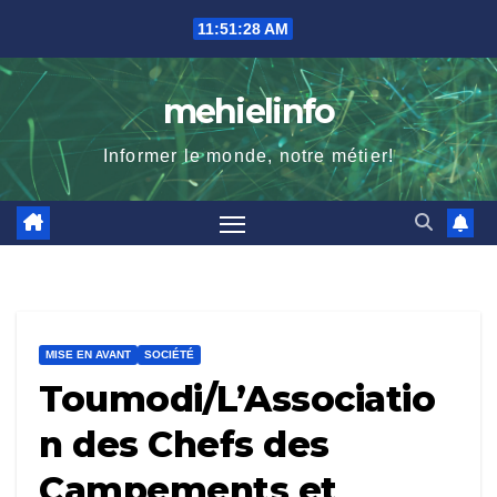
Skip
11:51:29 AM
to
content
mehielinfo
Informer le monde, notre métier!
MISE EN AVANT
SOCIÉTÉ
Toumodi/L’Associatio
n des Chefs des
Campements et