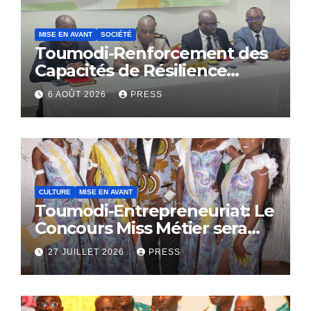
MISE EN AVANT
SOCIÉTÉ
Toumodi-Renforcement des
Capacités de Résilience
Communautaire
6 AOÛT 2026
PRESS
CULTURE
MISE EN AVANT
Toumodi-Entrepreneuriat: Le
Concours Miss Métier sera
bientôt lance.
27 JUILLET 2026
PRESS