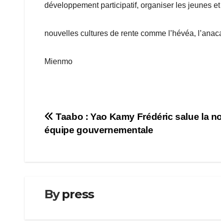
développement participatif, organiser les jeunes e
nouvelles cultures de rente comme l’hévéa, l’anaca
Mienmo
Navigation
Taabo : Yao Kamy Frédéric salue la n
équipe gouvernementale
de
l’article
By
press