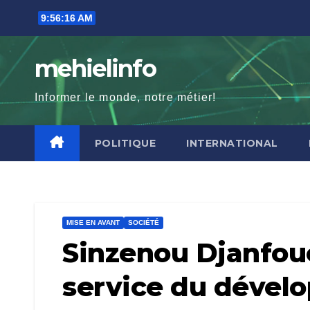
Skip
9:56:17 AM
to
content
mehielinfo
Informer le monde, notre métier!
POLITIQUE
INTERNATIONAL
MISE EN AVANT
SOCIÉTÉ
Sinzenou Djanfoue
service du dével