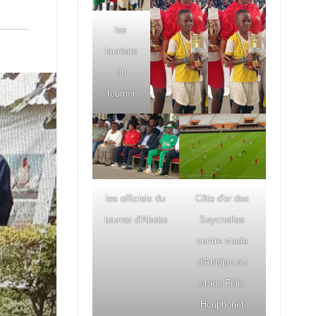
les
lauréats
du
tournoi
les officiels du
Côte d'or des
tournoi d'Abobo
Seychelles
contre stade
d'Abidjan au
stade Félix
Houphouët