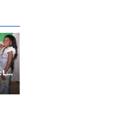
: Le
tôt