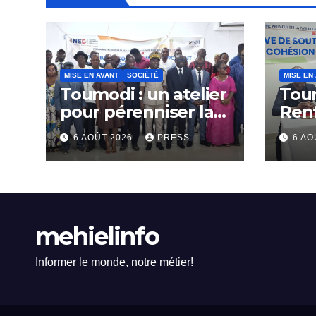
MISE EN AVANT
SOCIÉTÉ
MISE EN
Toumodi : un atelier
Tou
pour pérenniser la
Ren
lutte anti-tabac
Capa
6 AOÛT 2026
PRESS
6 AO
Rési
Com
mehielinfo
Informer le monde, notre métier!