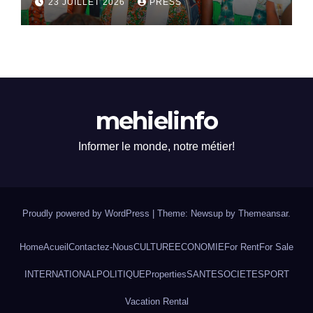
23 JUILLET 2026
PRESS
mehielinfo
Informer le monde, notre métier!
Proudly powered by WordPress
|
Theme: Newsup by
Themeansar
.
Home
Acueil
Contactez-Nous
CULTURE
ECONOMIE
For Rent
For Sale
INTERNATIONAL
POLITIQUE
Properties
SANTE
SOCIETE
SPORT
Vacation Rental