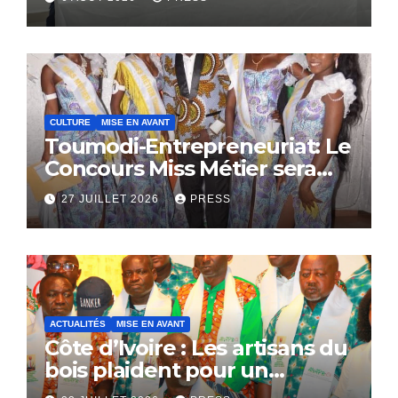
CULTURE
MISE EN AVANT
Toumodi-Entrepreneuriat: Le
Concours Miss Métier sera
bientôt lance.
27 JUILLET 2026
PRESS
ACTUALITÉS
MISE EN AVANT
Côte d’Ivoire : Les artisans du
bois plaident pour un
dialogue national