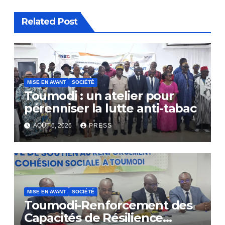
Related Post
MISE EN AVANT
SOCIÉTÉ
Toumodi : un atelier pour
pérenniser la lutte anti-tabac
AOÛT 6, 2026
PRESS
MISE EN AVANT
SOCIÉTÉ
Toumodi-Renforcement des
Capacités de Résilience