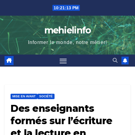
Skip
10:21:14 PM
to
content
mehielinfo
Informer le monde, notre métier!
MISE EN AVANT
SOCIÉTÉ
Des enseignants
formés sur l’écriture
et la lecture en