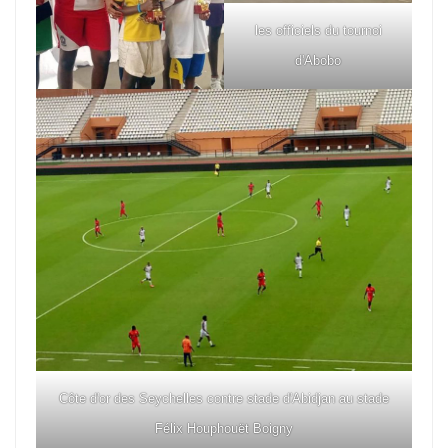
les officiels du tournoi
d'Abobo
Côte d'or des Seychelles contre stade d'Abidjan au stade
Félix Houphouët Boigny