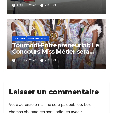
Communautaire
AOÛT 6, 2026
PRESS
CULTURE
MISE EN AVANT
Toumodi-Entrepreneuriat: Le
Concours Miss Métier sera
bientôt lance.
JUIL 27, 2026
PRESS
Laisser un commentaire
Votre adresse e-mail ne sera pas publiée.
Les
champs obligatoires sont indiqués avec
*