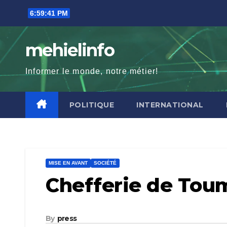
Skip
6:59:43 PM
to
content
mehielinfo
Informer le monde, notre métier!
POLITIQUE
INTERNATIONAL
MISE EN AVANT
SOCIÉTÉ
Chefferie de Tou
By
press