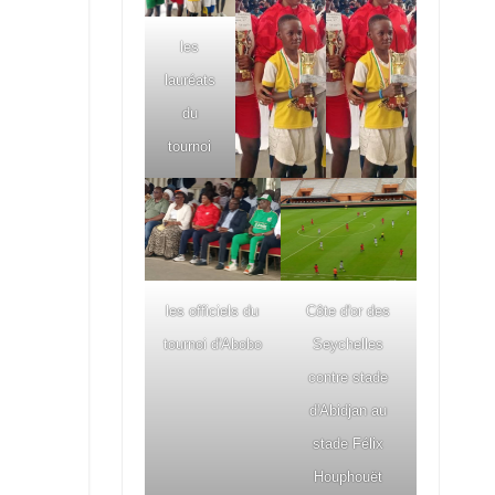
les
lauréats
du
tournoi
les officiels du
Côte d'or des
tournoi d'Abobo
Seychelles
contre stade
d'Abidjan au
stade Félix
Houphouët