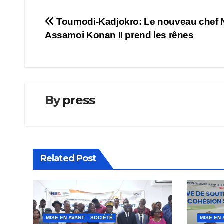
Navigation
Toumodi-Kadjokro: Le nouveau chef
Assamoi Konan II prend les rênes
de
l’article
By
press
Related Post
MISE EN AVANT
SOCIÉTÉ
MISE EN 