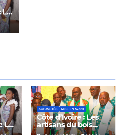
: Le
tôt
ACTUALITÉS
MISE EN AVANT
Côte d’Ivoire : Les
: Le
artisans du bois
plaident pour un