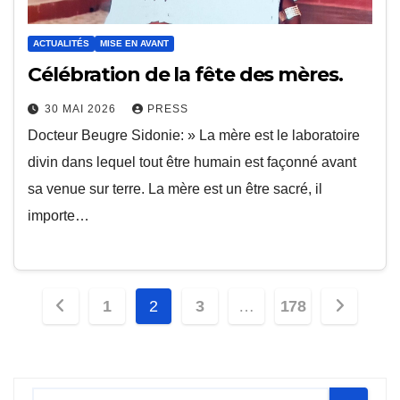
ACTUALITÉS
MISE EN AVANT
Célébration de la fête des mères.
30 MAI 2026
PRESS
Docteur Beugre Sidonie: » La mère est le laboratoire
divin dans lequel tout être humain est façonné avant
sa venue sur terre. La mère est un être sacré, il
importe…
Pagination
1
2
3
…
178
des
publications