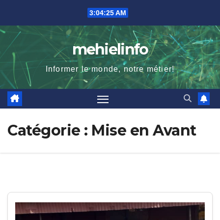
Skip
3:04:26 AM
to
content
mehielinfo
Informer le monde, notre métier!
Catégorie :
Mise en Avant