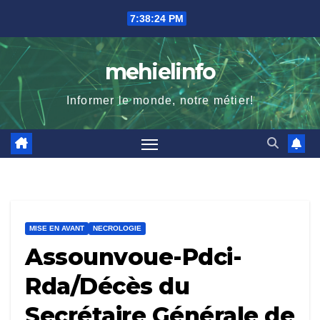
Skip
7:38:25 PM
to
content
mehielinfo
Informer le monde, notre métier!
MISE EN AVANT
NECROLOGIE
Assounvoue-Pdci-
Rda/Décès du
Secrétaire Générale de