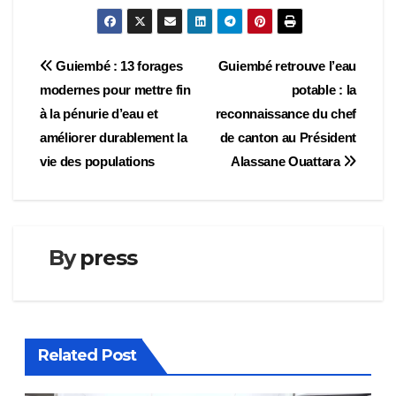
Navigation
Guiembé : 13 forages
Guiembé retrouve l’eau
modernes pour mettre fin
potable : la
de
à la pénurie d’eau et
reconnaissance du chef
l’article
améliorer durablement la
de canton au Président
vie des populations
Alassane Ouattara
By
press
Related Post