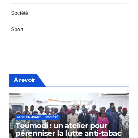
Société
Sport
À revoir
MISE EN AVANT
SOCIÉTÉ
Toumodi : un atelier pour
pérenniser la lutte anti-tabac